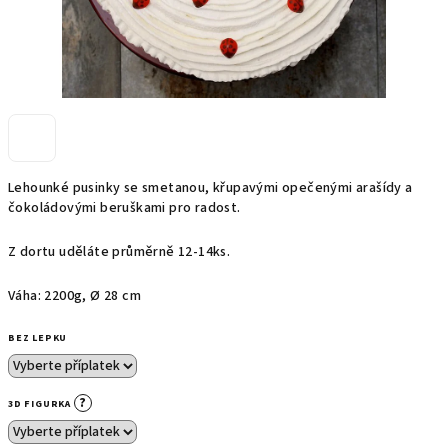
Lehounké pusinky se smetanou, křupavými opečenými arašídy a
čokoládovými beruškami pro radost.
Z dortu uděláte průměrně 12-14ks.
Váha: 2200g,
Ø
28 cm
BEZ LEPKU
?
3D FIGURKA