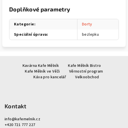
Doplňkové parametry
Kategorie
:
Dorty
Speciální úprava
:
bezlepku
Z
Kavárna Kafe Mělník
Kafe Mělník Bistro
á
Kafe Mělník ve Věži
Věrnostní program
p
Káva pro kancelář
Velkoobchod
a
t
í
Kontakt
info
@
kafemelnik.cz
+420 721 777 227