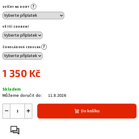
?
SVÍČKY NA DORT
VĚTŠÍ ZDOBENÍ
?
ČOKOLÁDOVÁ CEDULKA
1 350 Kč
Měrná
Skladem
cena:
Můžeme doručit do:
11.8.2026
−
+
Do košíku