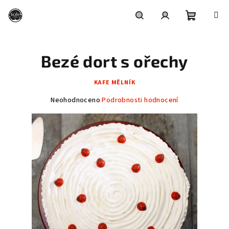
Přejít
na
obsah
Nákupní
Hledat
Přihlášení
Bezé dort s ořechy
košík
KAFE MĚLNÍK
Průměrné
Neohodnoceno
Podrobnosti hodnocení
hodnocení
produktu
je
0,0
z
5
hvězdiček.