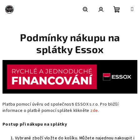
Přejít
na
obsah
Nákupní
Hledat
Přihlášení
Podmínky nákupu na
košík
splátky Essox
Platba pomocí úvěru od společnosti ESSOX s.r.o. Pro bližší
informace o platbě pomocí splátek klikněte
zde
.
Postup při nákupu na splátky
Vybrané zboží vložte do košíku. Můžete najednou nakoupit i