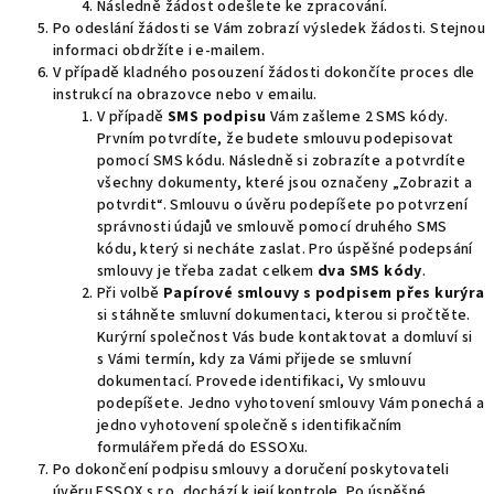
Následně žádost odešlete ke zpracování.
Po odeslání žádosti se Vám zobrazí výsledek žádosti. Stejnou
informaci obdržíte i e-mailem.
V případě kladného posouzení žádosti dokončíte proces dle
instrukcí na obrazovce nebo v emailu.
V případě
SMS podpisu
Vám zašleme 2 SMS kódy.
Prvním potvrdíte, že budete smlouvu podepisovat
pomocí SMS kódu. Následně si zobrazíte a potvrdíte
všechny dokumenty, které jsou označeny „Zobrazit a
potvrdit“. Smlouvu o úvěru podepíšete po potvrzení
správnosti údajů ve smlouvě pomocí druhého SMS
kódu, který si necháte zaslat. Pro úspěšné podepsání
smlouvy je třeba zadat celkem
dva SMS kódy
.
Při volbě
Papírové smlouvy s podpisem přes kurýra
si stáhněte smluvní dokumentaci, kterou si pročtěte.
Kurýrní společnost Vás bude kontaktovat a domluví si
s Vámi termín, kdy za Vámi přijede se smluvní
dokumentací. Provede identifikaci, Vy smlouvu
podepíšete. Jedno vyhotovení smlouvy Vám ponechá a
jedno vyhotovení společně s identifikačním
formulářem předá do ESSOXu.
Po dokončení podpisu smlouvy a doručení poskytovateli
úvěru ESSOX s.r.o. dochází k její kontrole. Po úspěšné