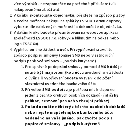
více výrobků - nezapomeňte na potřebné příslušenství k
nakupovanému zboží atd.
V košíku zkontrolujte objednávku, přejděte na způsob platby
a zvolte možnost nákupu na splátky ESSOX. Formu dopravy
vyberte dle nabízených možností a dokončete objednávku.
V dalším kroku budete přesměrováni na webovou aplikaci
společnosti ESSOX s.r.o. (obvykle kliknutím na odkaz nebo
logo ESSOXu).
Vyplníte on-line žádost o úvěr. Při vyplňování si
zvolíte
způsob podpisu smlouvy (online SMS nebo vlastnoruční
podpis papírové smlouvy - „podpis kurýrem“)
.
Pro správné podepsání smlouvy pomocí
SMS kódů
je
nutné
být majitelem/kou účtu
uvedeného v žádosti
o úvěr. Při vyplňování budete vyzváni k doložení
vlastnictví uvedeného bankovního účtu.
Při volbě
SMS podpisu
je potřeba mít k dispozici
jeden z těchto druhých osobních dokladů (
řidičský
průkaz, cestovní pas nebo zbrojní průkaz
).
Pokud nemáte některý z těchto osobních dokladů
nebo nejste majitelem/kou bankovního účtu
vedeného na Vaše jméno, pak zvolte podpis
papírové smlouvy - „podpis kurýrem“.