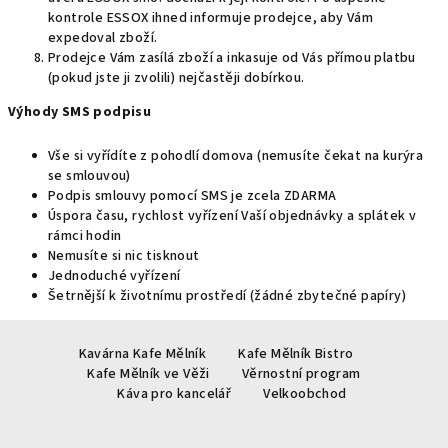
kontrole ESSOX ihned informuje prodejce, aby Vám
expedoval zboží.
Prodejce Vám zasílá zboží a inkasuje od Vás přímou platbu
(pokud jste ji zvolili) nejčastěji dobírkou.
Výhody SMS podpisu
Vše si vyřídíte z pohodlí domova (nemusíte čekat na kurýra
se smlouvou)
Podpis smlouvy pomocí SMS je zcela ZDARMA
Úspora času, rychlost vyřízení Vaší objednávky a splátek v
rámci hodin
Nemusíte si nic tisknout
Jednoduché vyřízení
Šetrnější k životnímu prostředí (žádné zbytečné papíry)
Z
Kavárna Kafe Mělník
Kafe Mělník Bistro
á
Kafe Mělník ve Věži
Věrnostní program
p
Káva pro kancelář
Velkoobchod
a
t