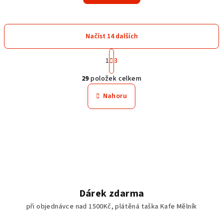
Načíst 14 dalších
S
1
3
t
O
r
29
položek celkem
á
v
n
l
Nahoru
k
á
o
d
v
a
á
n
c
í
í
p
r
v
Dárek zdarma
k
při objednávce nad 1500Kč, plátěná taška Kafe Mělník
y
v