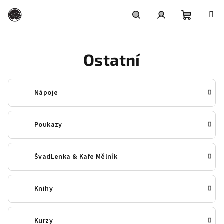
Přejít
na
obsah
Nákupní
Hledat
Přihlášení
Ostatní
košík
Nápoje
Poukazy
ŠvadLenka & Kafe Mělník
Knihy
Kurzy