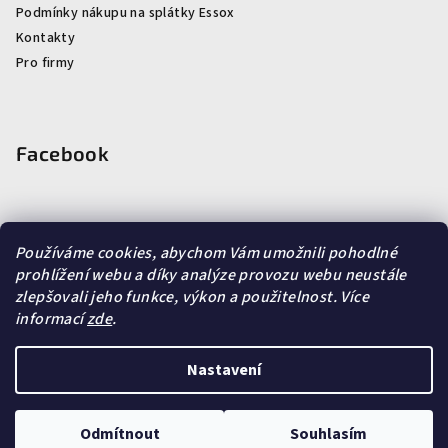
Podmínky nákupu na splátky Essox
Kontakty
Pro firmy
Facebook
Používáme cookies, abychom Vám umožnili pohodlné
Vyhledávání
prohlížení webu a díky analýze provozu webu neustále
zlepšovali jeho funkce, výkon a použitelnost.
Více
informací
zde
.
Hledat
Nastavení
Copyright 2026
Kafe Mělník e-shop
. Všechna práva
vyhrazena.
Upravit nastavení cookies
Odmítnout
Souhlasím