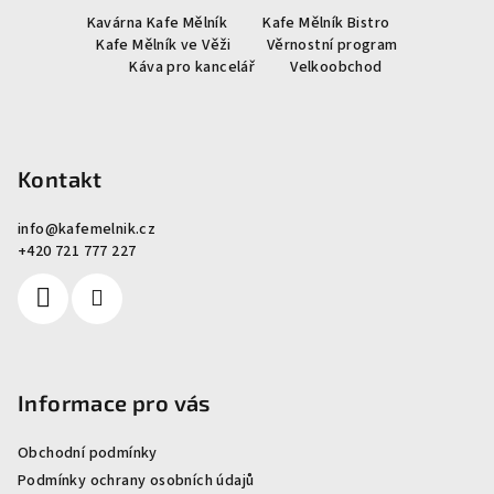
Kavárna Kafe Mělník
Kafe Mělník Bistro
á
Kafe Mělník ve Věži
Věrnostní program
p
Káva pro kancelář
Velkoobchod
a
t
í
Kontakt
info
@
kafemelnik.cz
+420 721 777 227
Informace pro vás
Obchodní podmínky
Podmínky ochrany osobních údajů