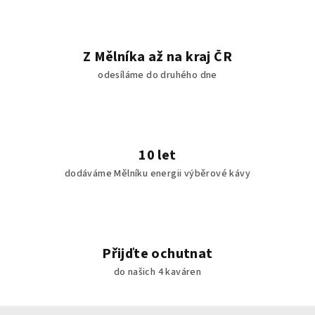
ý
p
i
Z Mělníka až na kraj ČR
s
odesíláme do druhého dne
u
10 let
dodáváme Mělníku energii výběrové kávy
Přijďte ochutnat
do našich 4 kaváren
Z