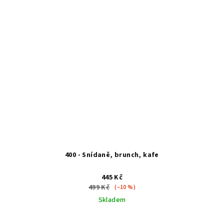
400 - Snídaně, brunch, kafe
445 Kč
499 Kč
(–10 %)
Skladem