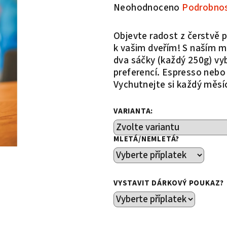
Průměrné
Neohodnoceno
Podrobnos
hodnocení
produktu
Objevte radost z čerstvě
je
k vašim dveřím! S naším 
0,0
dva sáčky (každý 250g) vy
z
preferencí. Espresso nebo 
5
Vychutnejte si každý měsí
hvězdiček.
VARIANTA:
MLETÁ/NEMLETÁ?
VYSTAVIT DÁRKOVÝ POUKAZ?