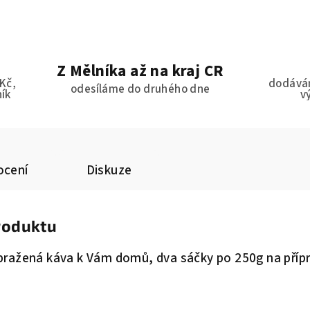
Z Mělníka až na kraj ČR
Kč,
dodávám
odesíláme do druhého dne
ník
v
cení
Diskuze
produktu
pražená káva k Vám domů, dva sáčky po 250g na příp