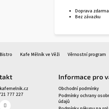
Doprava zdarma
Bez závazku
Bistro
Kafe Mělník ve Věži
Věrnostní program
takt
Informace pro v
kafemelnik.cz
Obchodní podmínky
721 777 227
Podmínky ochrany osob
údajů
Podmínky nákupu na spl