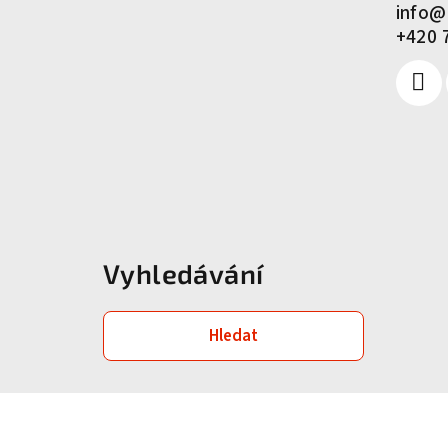
info
@
í
+420 
Vyhledávání
Hledat