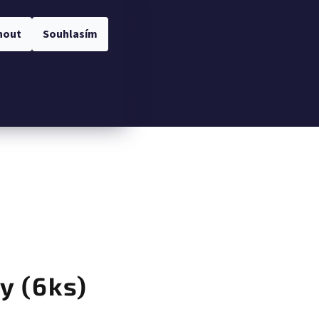
nout
Souhlasím
Hledat
Přihlášení
Nákupní
košík
y (6ks)