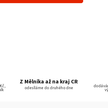
Z Mělníka až na kraj ČR
Kč,
dodávám
odesíláme do druhého dne
ník
v