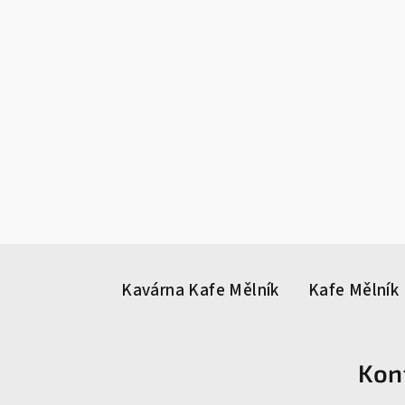
Z
á
Kavárna Kafe Mělník
Kafe Mělník 
p
a
Kon
t