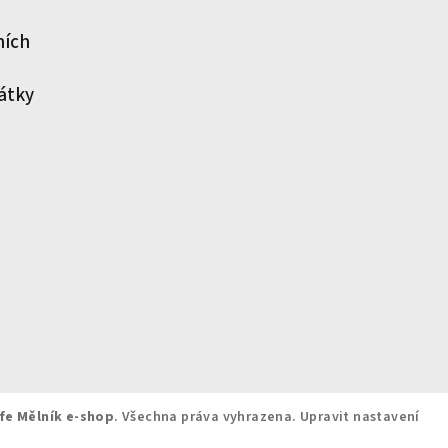
ních
átky
fe Mělník e-shop
. Všechna práva vyhrazena.
Upravit nastavení