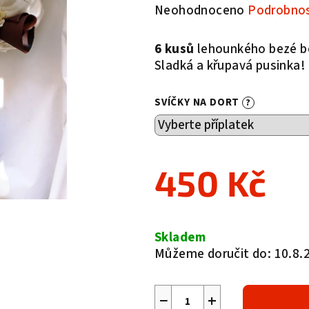
Průměrné
Neohodnoceno
Podrobnos
hodnocení
produktu
6 kusů
lehounkého bezé b
je
Sladká a křupavá pusinka!
0,0
z
SVÍČKY NA DORT
?
5
hvězdiček.
450 Kč
Měrná
cena:
Skladem
Můžeme doručit do:
10.8.
−
+