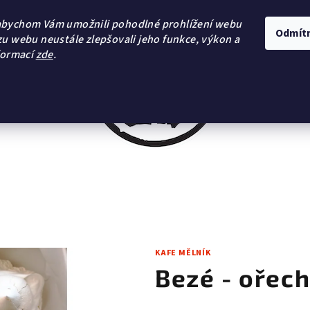
abychom Vám umožnili pohodlné prohlížení webu
Odmít
zu webu neustále zlepšovali jeho funkce, výkon a
formací
zde
.
KAFE MĚLNÍK
Bezé - ořech