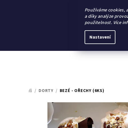
Přejít
na
Používáme cookies, 
obsah
a díky analýze provo
použitelnost.
Více in
Nastavení
/
DORTY
/
BEZÉ - OŘECHY (6KS)
DOMŮ