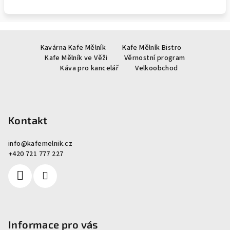
Z
Kavárna Kafe Mělník
Kafe Mělník Bistro
á
Kafe Mělník ve Věži
Věrnostní program
p
Káva pro kancelář
Velkoobchod
a
t
í
Kontakt
info
@
kafemelnik.cz
+420 721 777 227
Informace pro vás