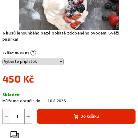
6 kusů
lehounkého bezé bohatě zdobeného ovocem. Svěží
pusinka!
?
SVÍČKY NA DORT
450 Kč
Měrná
Skladem
cena:
Můžeme doručit do:
10.8.2026
−
+
Do košíku