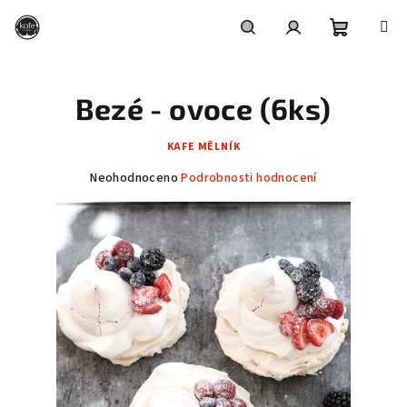
Přejít
na
obsah
Nákupní
Hledat
Přihlášení
Bezé - ovoce (6ks)
košík
KAFE MĚLNÍK
Průměrné
Neohodnoceno
Podrobnosti hodnocení
hodnocení
produktu
je
0,0
z
5
hvězdiček.