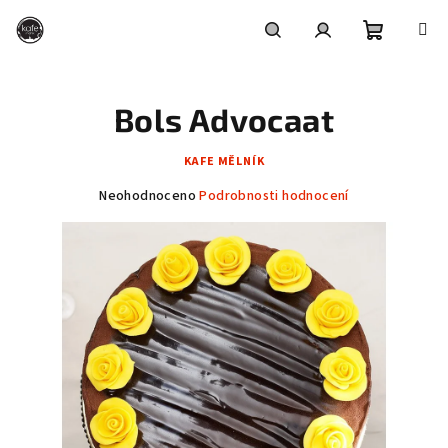
Přejít
na
obsah
Nákupní
Hledat
Přihlášení
Bols Advocaat
košík
KAFE MĚLNÍK
Průměrné
Neohodnoceno
Podrobnosti hodnocení
hodnocení
produktu
je
0,0
z
5
hvězdiček.