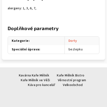
alergeny: 1, 3, 6, 7,
Doplňkové parametry
Kategorie
:
Dorty
Speciální úprava
:
bezlepku
Z
Kavárna Kafe Mělník
Kafe Mělník Bistro
á
Kafe Mělník ve Věži
Věrnostní program
p
Káva pro kancelář
Velkoobchod
a
t
í