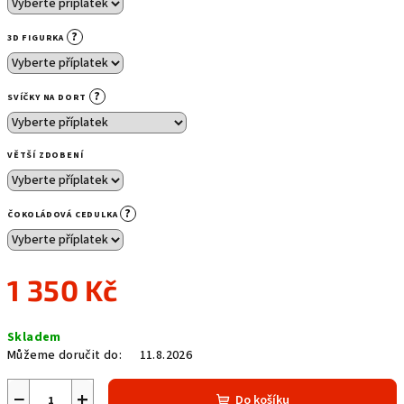
?
3D FIGURKA
?
SVÍČKY NA DORT
VĚTŠÍ ZDOBENÍ
?
ČOKOLÁDOVÁ CEDULKA
1 350 Kč
Měrná
Skladem
cena:
Můžeme doručit do:
11.8.2026
−
+
Do košíku