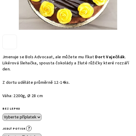
Jmenuje se Bols Advocaat, ale můžete mu říkat
Dort Vaječňák
.
Likérová šlehačka, spousta čokolády a žluté růžičky které rozzáří
den.
Z dortu uděláte průměrně 12-14ks.
Váha: 2200g,
Ø
28 cm
BEZ LEPKU
?
JEDLÝ POTISK