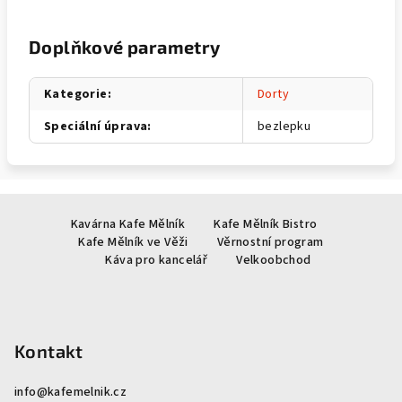
Doplňkové parametry
Kategorie
:
Dorty
Speciální úprava
:
bezlepku
Z
Kavárna Kafe Mělník
Kafe Mělník Bistro
á
Kafe Mělník ve Věži
Věrnostní program
p
Káva pro kancelář
Velkoobchod
a
t
í
Kontakt
info
@
kafemelnik.cz