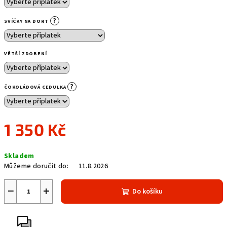
?
SVÍČKY NA DORT
VĚTŠÍ ZDOBENÍ
?
ČOKOLÁDOVÁ CEDULKA
1 350 Kč
Měrná
Skladem
cena:
Můžeme doručit do:
11.8.2026
−
+
Do košíku