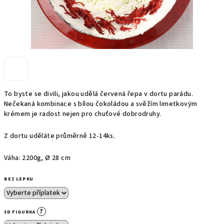
To byste se divili, jakou udělá červená řepa v dortu parádu.
Nečekaná kombinace s bílou čokoládou a svěžím limetkovým
krémem je radost nejen pro chuťové dobrodruhy.
Z dortu uděláte průměrně 12-14ks.
Váha: 2200g,
Ø
28 cm
BEZ LEPKU
?
3D FIGURKA