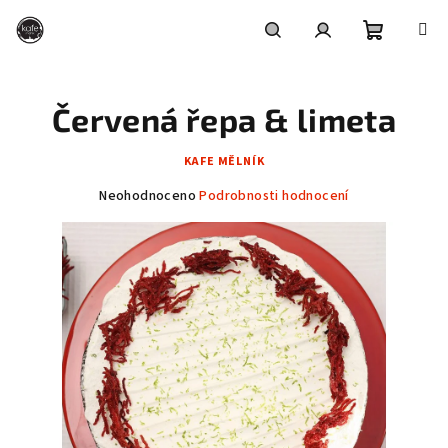
Přejít
na
obsah
Nákupní
Hledat
Přihlášení
Červená řepa & limeta
košík
KAFE MĚLNÍK
Průměrné
Neohodnoceno
Podrobnosti hodnocení
hodnocení
produktu
je
0,0
z
5
hvězdiček.