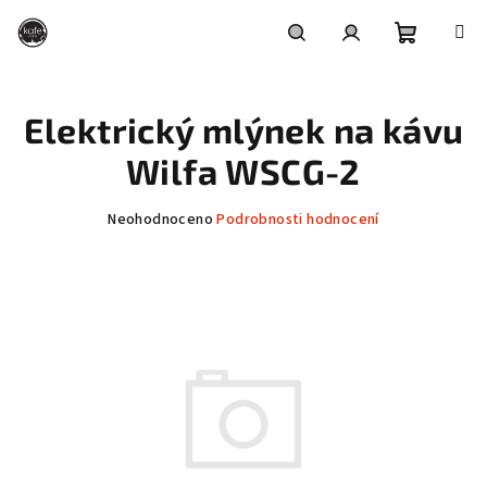
Přejít
na
obsah
Nákupní
Hledat
Přihlášení
Elektrický mlýnek na kávu
košík
Wilfa WSCG-2
Průměrné
Neohodnoceno
Podrobnosti hodnocení
hodnocení
produktu
je
0,0
z
5
hvězdiček.