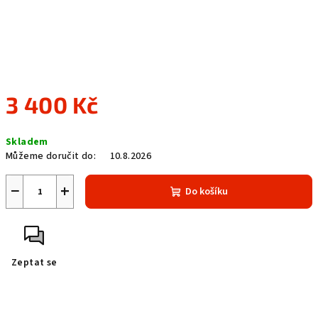
3 400 Kč
Měrná
Skladem
cena:
Můžeme doručit do:
10.8.2026
−
+
Do košíku
Zeptat se