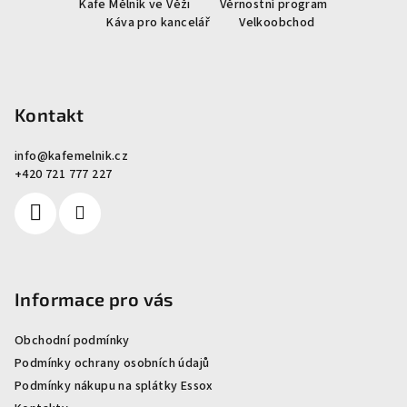
Kafe Mělník ve Věži
Věrnostní program
p
Káva pro kancelář
Velkoobchod
a
t
í
Kontakt
info
@
kafemelnik.cz
+420 721 777 227
Informace pro vás
Obchodní podmínky
Podmínky ochrany osobních údajů
Podmínky nákupu na splátky Essox