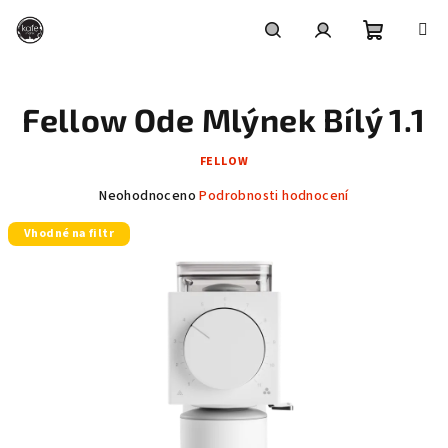
Přejít
na
obsah
Nákupní
Hledat
Přihlášení
Fellow Ode Mlýnek Bílý 1.1
košík
FELLOW
Průměrné
Neohodnoceno
Podrobnosti hodnocení
hodnocení
Vhodné na filtr
produktu
je
0,0
z
5
hvězdiček.