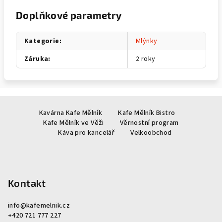
Doplňkové parametry
Kategorie
:
Mlýnky
Záruka
:
2 roky
Z
Kavárna Kafe Mělník
Kafe Mělník Bistro
á
Kafe Mělník ve Věži
Věrnostní program
p
Káva pro kancelář
Velkoobchod
a
t
í
Kontakt
info
@
kafemelnik.cz
+420 721 777 227