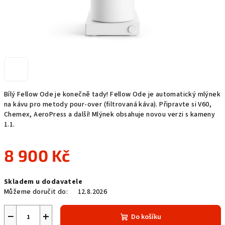
Bílý Fellow Ode je konečně tady! Fellow Ode je automatický mlýnek
na kávu pro metody pour-over (filtrovaná káva). Připravte si V60,
Chemex, AeroPress a další! Mlýnek obsahuje novou verzi s kameny
1.1.
8 900 Kč
Měrná
Skladem u dodavatele
cena:
Můžeme doručit do:
12.8.2026
−
+
Do košíku