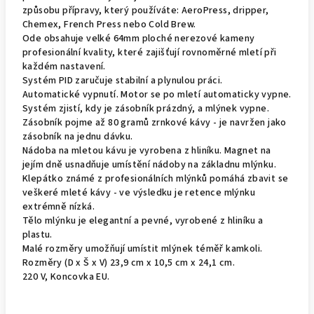
způsobu přípravy, který používáte: AeroPress, dripper,
Chemex, French Press nebo Cold Brew.
Ode obsahuje velké 64mm ploché nerezové kameny
profesionální kvality, které zajišťují rovnoměrné mletí při
každém nastavení.
Systém PID zaručuje stabilní a plynulou práci.
Automatické vypnutí. Motor se po mletí automaticky vypne.
Systém zjistí, kdy je zásobník prázdný, a mlýnek vypne.
Zásobník pojme až 80 gramů zrnkové kávy - je navržen jako
zásobník na jednu dávku.
Nádoba na mletou kávu je vyrobena z hliníku. Magnet na
jejím dně usnadňuje umístění nádoby na základnu mlýnku.
Klepátko známé z profesionálních mlýnků pomáhá zbavit se
veškeré mleté kávy - ve výsledku je retence mlýnku
extrémně nízká.
Tělo mlýnku je elegantní a pevné, vyrobené z hliníku a
plastu.
Malé rozměry umožňují umístit mlýnek téměř kamkoli.
Rozměry (D x Š x V) 23,9 cm x 10,5 cm x 24,1 cm.
220 V, Koncovka EU.