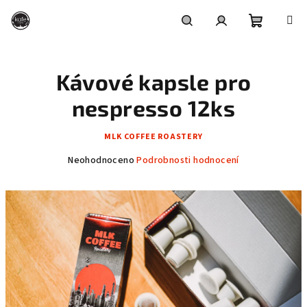
Přejít
na
obsah
Nákupní
Hledat
Přihlášení
Kávové kapsle pro
košík
nespresso 12ks
MLK COFFEE ROASTERY
Průměrné
Neohodnoceno
Podrobnosti hodnocení
hodnocení
produktu
je
0,0
z
5
hvězdiček.