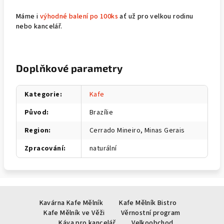
Máme i
výhodné balení po 100ks
ať už pro velkou rodinu
nebo kancelář.
Doplňkové parametry
Kategorie
:
Kafe
Původ
:
Brazílie
Region
:
Cerrado Mineiro, Minas Gerais
Zpracování
:
naturální
Z
Kavárna Kafe Mělník
Kafe Mělník Bistro
á
Kafe Mělník ve Věži
Věrnostní program
p
Káva pro kancelář
Velkoobchod