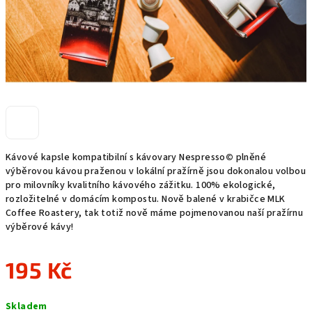
Kávové kapsle kompatibilní s kávovary Nespresso
©
plněné
výběrovou kávou praženou v lokální pražírně jsou dokonalou volbou
pro milovníky kvalitního kávového zážitku. 100% ekologické,
rozložitelné v domácím kompostu. Nově balené v krabičce MLK
Coffee Roastery, tak totiž nově máme pojmenovanou naší pražírnu
výběrové kávy!
195 Kč
Měrná
Skladem
cena: