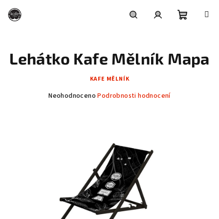
Přejít
na
obsah
Nákupní
Hledat
Přihlášení
Lehátko Kafe Mělník Mapa
košík
KAFE MĚLNÍK
Průměrné
Neohodnoceno
Podrobnosti hodnocení
hodnocení
produktu
je
0,0
z
5
hvězdiček.