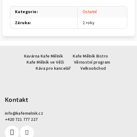
Kategorie
:
Ostatní
Záruka
:
2 roky
Z
Kavárna Kafe Mělník
Kafe Mělník Bistro
á
Kafe Mělník ve Věži
Věrnostní program
p
Káva pro kancelář
Velkoobchod
a
t
í
Kontakt
info
@
kafemelnik.cz
+420 721 777 227