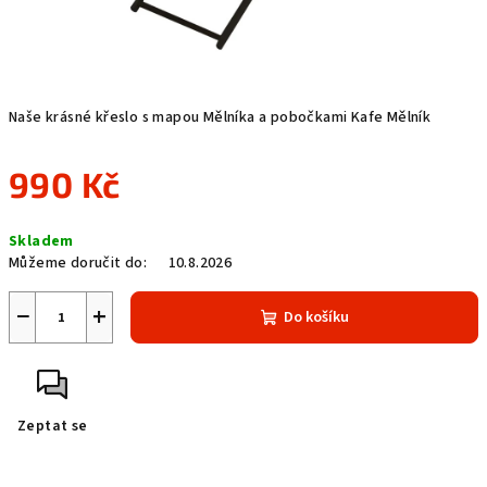
Naše krásné křeslo s mapou Mělníka a pobočkami Kafe Mělník
990 Kč
Měrná
Skladem
cena:
Můžeme doručit do:
10.8.2026
−
+
Do košíku
Zeptat se