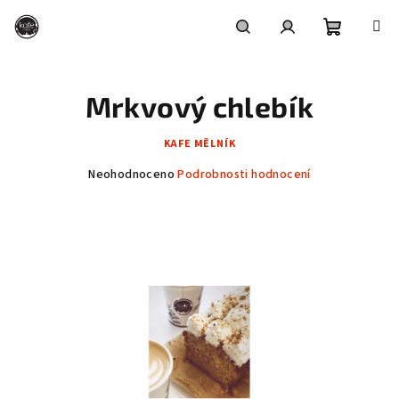
Přejít
na
obsah
Nákupní
Hledat
Přihlášení
Mrkvový chlebík
košík
KAFE MĚLNÍK
Průměrné
Neohodnoceno
Podrobnosti hodnocení
hodnocení
produktu
je
0,0
z
5
hvězdiček.