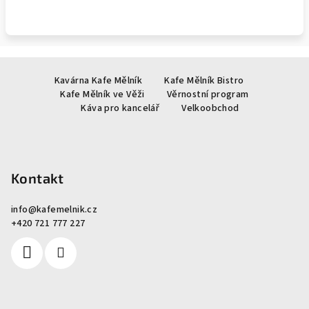
Z
Kavárna Kafe Mělník
Kafe Mělník Bistro
á
Kafe Mělník ve Věži
Věrnostní program
p
Káva pro kancelář
Velkoobchod
a
t
í
Kontakt
info
@
kafemelnik.cz
+420 721 777 227