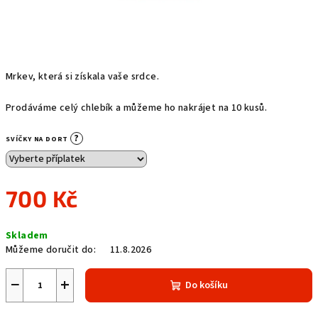
Mrkev, která si získala vaše srdce.
Prodáváme celý chlebík a můžeme ho nakrájet na 10 kusů.
?
SVÍČKY NA DORT
700 Kč
Měrná
Skladem
cena:
Můžeme doručit do:
11.8.2026
−
+
Do košíku