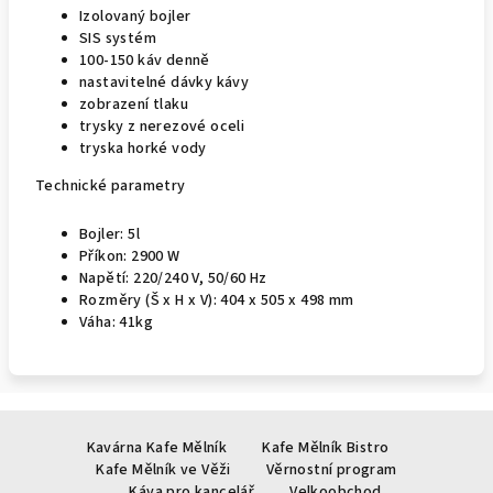
Izolovaný bojler
SIS systém
100-150 káv denně
nastavitelné dávky kávy
zobrazení tlaku
trysky z nerezové oceli
tryska horké vody
Technické parametry
Bojler: 5l
Příkon: 2900 W
Napětí: 220/240 V, 50/60 Hz
Rozměry (Š x H x V): 404 x 505 x 498 mm
Váha: 41kg
Z
Kavárna Kafe Mělník
Kafe Mělník Bistro
á
Kafe Mělník ve Věži
Věrnostní program
p
Káva pro kancelář
Velkoobchod