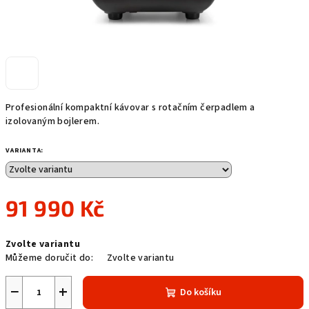
Profesionální kompaktní kávovar s rotačním čerpadlem a
izolovaným bojlerem.
VARIANTA:
91 990 Kč
Měrná
Zvolte variantu
cena:
Můžeme doručit do:
Zvolte variantu
−
+
Do košíku