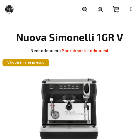
Přejít
na
obsah
Nákupní
Hledat
Přihlášení
Nuova Simonelli 1GR V
košík
Průměrné
Neohodnoceno
Podrobnosti hodnocení
hodnocení
Vhodné na espresso
produktu
je
0,0
z
5
hvězdiček.