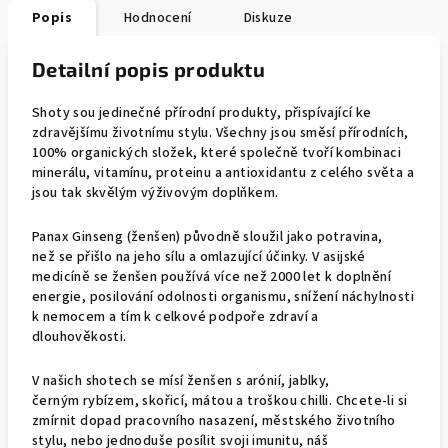
Popis
Hodnocení
Diskuze
Detailní popis produktu
Shoty sou jedinečné přírodní produkty, přispívající ke
zdravějšímu životnímu stylu. Všechny jsou směsí přírodních,
100% organických složek, které společně tvoří kombinaci
minerálu, vitamínu, proteinu a antioxidantu z celého světa a
jsou tak skvělým výživovým doplňkem.
Panax Ginseng (ženšen) původně sloužil jako potravina,
než se přišlo na jeho sílu a omlazující účinky. V asijské
medicíně se ženšen používá více než 2000 let k doplnění
energie, posilování odolnosti organismu, snížení náchylnosti
k nemocem a tím k celkové podpoře zdraví a
dlouhověkosti.
V našich shotech se mísí ženšen s arónií, jablky,
černým rybízem, skořicí, mátou a troškou chilli. Chcete-li si
zmírnit dopad pracovního nasazení, městského životního
stylu, nebo jednoduše posílit svoji imunitu, náš