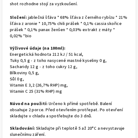
shot rozhodne stojí za vyzkoušení.
Složení:
jablečná šťáva * 68% šťáva z černého rybízu * 21%
šťáva z aronie * 10,75% chili prášek * 0,1% cassia skořice
prášek * 0,1% panax ženšen * 0,03% extrakt z máty *
0,02% *
bio
Výživové údaje (na 100ml):
Energetická hodnota 212 kJ / 51 kcal,
Tuky 0,5 g - z toho nasycené mastné kyseliny 0 g,
Sacharidy 12 g - z toho cukry 12 g,
Bílkoviny 0,5 g,
Sůl 0 g,
Vitamin E 3,2 (26,7% RHP) mg,
Vitamin C 25 (31% RHP) mg
Návod na použití:
Určeno k přímé spotřebě. Balení
obsahuje 2 porce. Před otevřením protřepat. Po otevření
skladujte v chladu a spotřebujte do 3 dnů.
Skladování:
Skladujte při teplotě 5 až 20°C a nevystavuje
slunečnímu záření.