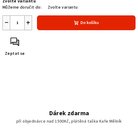
Zvolte variantu
cena:
Můžeme doručit do:
Zvolte variantu
−
+
Do košíku
Zeptat se
Dárek zdarma
při objednávce nad 1500Kč, plátěná taška Kafe Mělník