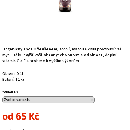
Organický shot s ženšenem
, aronií, mátou a chilli povzbudí vaši
mysl i tělo.
Zvýší vaši obranyschopnost a odolnost
, doplní
vitamín C a E a probere k vyšším výkonům.
Objem: 0,1l
Balení: 12 ks
VARIANTA:
od
65 Kč
Měrná