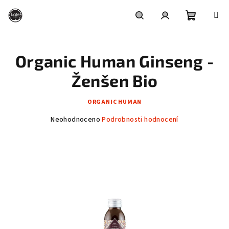
Přejít
na
obsah
Nákupní
Hledat
Přihlášení
Organic Human Ginseng -
košík
Ženšen Bio
ORGANIC HUMAN
Průměrné
Neohodnoceno
Podrobnosti hodnocení
hodnocení
produktu
je
0,0
z
5
hvězdiček.