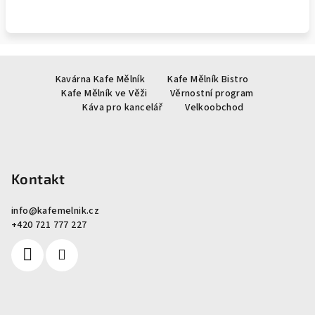
Z
Kavárna Kafe Mělník
Kafe Mělník Bistro
á
Kafe Mělník ve Věži
Věrnostní program
p
Káva pro kancelář
Velkoobchod
a
t
í
Kontakt
info
@
kafemelnik.cz
+420 721 777 227