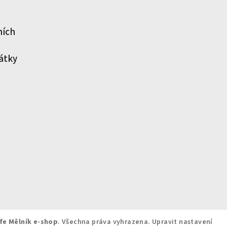
ních
átky
fe Mělník e-shop
. Všechna práva vyhrazena.
Upravit nastavení