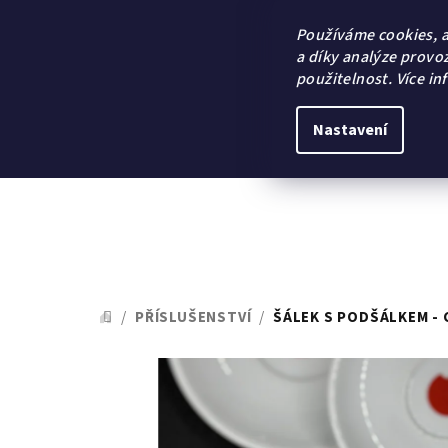
Přejít
na
Používáme cookies, 
obsah
a díky analýze provo
použitelnost.
Více in
Nastavení
/
PŘÍSLUŠENSTVÍ
/
ŠÁLEK S PODŠÁLKEM -
DOMŮ