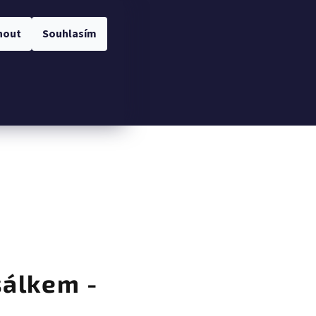
nout
Souhlasím
Hledat
Přihlášení
Nákupní
košík
šálkem -