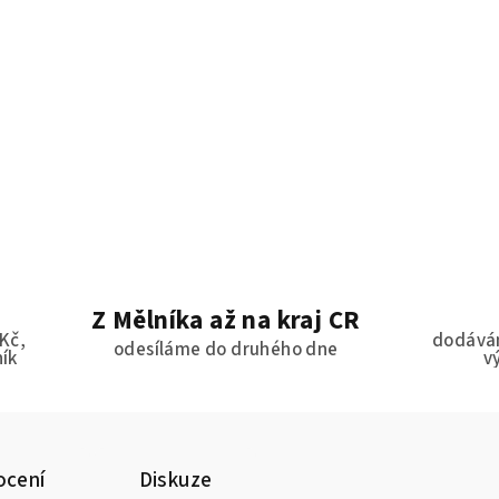
Z Mělníka až na kraj ČR
Kč,
dodávám
odesíláme do druhého dne
ník
v
cení
Diskuze