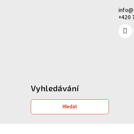
t
info
@
í
+420 
Vyhledávání
Hledat