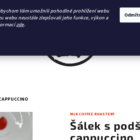
abychom Vám umožnili pohodlné prohlížení webu
Odmít
zu webu neustále zlepšovali jeho funkce, výkon a
formací
zde
.
 CAPPUCCINO
MLK COFFEE ROASTERY
Šálek s pod
cappuccino