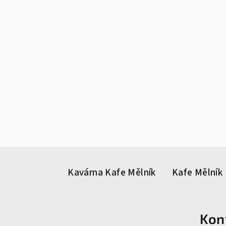
Z
á
Kavárna Kafe Mělník
Kafe Mělník 
p
a
Kon