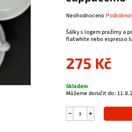
Průměrné
Neohodnoceno
Podrobnos
hodnocení
produktu
Šálky s logem pražírny a p
je
flatwhite nebo espresso 
0,0
z
5
275 Kč
hvězdiček.
Měrná
cena:
Skladem
Můžeme doručit do:
11.8.
−
+