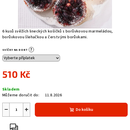
6 kusů svěžích lineckých košíčků s borůvkovou marmeládou,
borůvkovou šlehačkou a čerstvými borůvkami.
?
SVÍČKY NA DORT
510 Kč
Měrná
Skladem
cena:
Můžeme doručit do:
11.8.2026
−
+
Do košíku