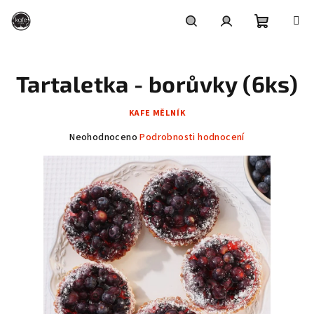
Přejít
na
obsah
Nákupní
Hledat
Přihlášení
Tartaletka - borůvky (6ks)
košík
KAFE MĚLNÍK
Průměrné
Neohodnoceno
Podrobnosti hodnocení
hodnocení
produktu
je
0,0
z
5
hvězdiček.