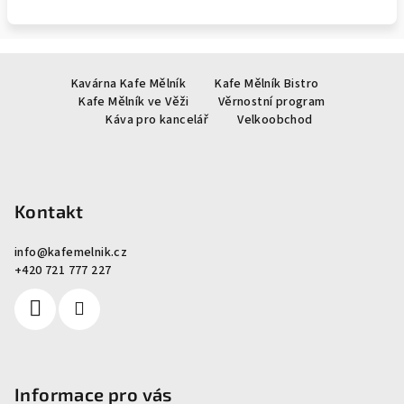
Z
Kavárna Kafe Mělník
Kafe Mělník Bistro
á
Kafe Mělník ve Věži
Věrnostní program
p
Káva pro kancelář
Velkoobchod
a
t
í
Kontakt
info
@
kafemelnik.cz
+420 721 777 227
Informace pro vás