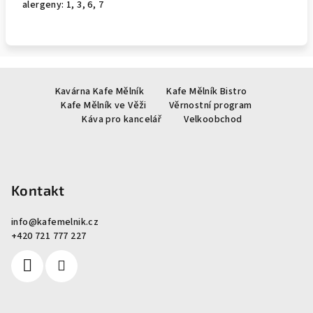
alergeny: 1, 3, 6, 7
Z
Kavárna Kafe Mělník
Kafe Mělník Bistro
á
Kafe Mělník ve Věži
Věrnostní program
p
Káva pro kancelář
Velkoobchod
a
t
í
Kontakt
info
@
kafemelnik.cz
+420 721 777 227