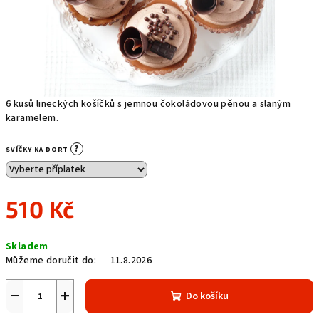
6 kusů lineckých košíčků s jemnou čokoládovou pěnou a slaným
karamelem.
?
SVÍČKY NA DORT
510 Kč
Měrná
Skladem
cena:
Můžeme doručit do:
11.8.2026
−
+
Do košíku