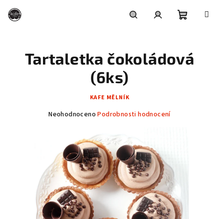
Přejít
na
obsah
Nákupní
Hledat
Přihlášení
Tartaletka čokoládová
košík
(6ks)
KAFE MĚLNÍK
Průměrné
Neohodnoceno
Podrobnosti hodnocení
hodnocení
produktu
je
0,0
z
5
hvězdiček.