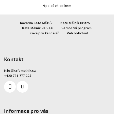
4
položek celkem
O
v
Z
l
Kavárna Kafe Mělník
Kafe Mělník Bistro
á
á
Kafe Mělník ve Věži
Věrnostní program
p
d
Káva pro kancelář
Velkoobchod
a
a
c
t
í
í
p
Kontakt
r
v
info
@
kafemelnik.cz
k
+420 721 777 227
y
v
ý
p
i
s
Informace pro vás
u