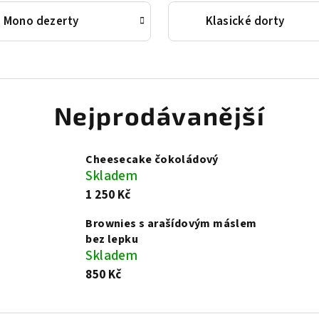
Mono dezerty
Klasické dorty
Nejprodávanější
Cheesecake čokoládový
Skladem
1 250 Kč
Brownies s arašídovým máslem
bez lepku
Skladem
850 Kč