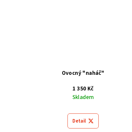
Ovocný "naháč"
1 350 Kč
Skladem
Detail