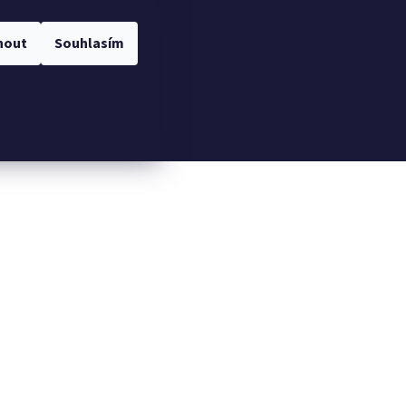
nout
Souhlasím
Hledat
Přihlášení
Nákupní
košík