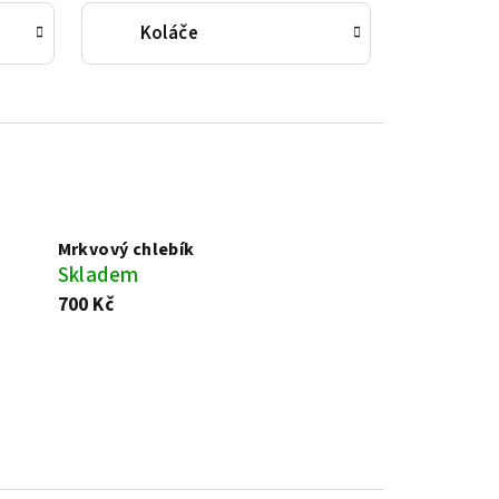
Koláče
Mrkvový chlebík
Skladem
700 Kč