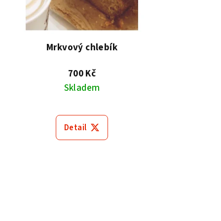
Mrkvový chlebík
700 Kč
Skladem
Detail