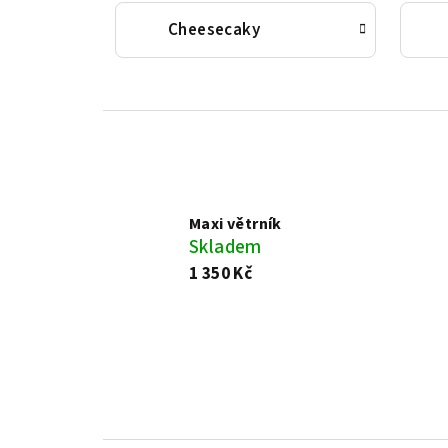
Cheesecaky
Maxi větrník
Skladem
1 350 Kč